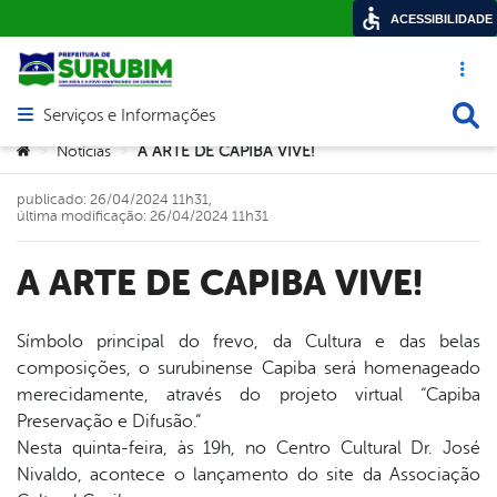
ACESSIBILIDADE
Acesso ráp
Busca
Serviços e Informações
Abrir menu principal de navegação
Você está aqui:
Notícias
A ARTE DE CAPIBA VIVE!
>
>
publicado: 26/04/2024 11h31,
última modificação: 26/04/2024 11h31
A ARTE DE CAPIBA VIVE!
Símbolo principal do frevo, da Cultura e das belas
composições, o surubinense Capiba será homenageado
book
merecidamente, através do projeto virtual “Capiba
Preservação e Difusão.”
Nesta quinta-feira, às 19h, no Centro Cultural Dr. José
er
Nivaldo, acontece o lançamento do site da Associação