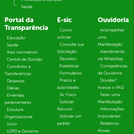
Saúde.
Portal da
E-sic
Ouvidoria
Transparência
Como
Acompanhar
solicitar
uma
Educação
Consulte sua
Manifestação
Saúde
Solicitação
Atendimento
Atos normativos
Decretos
via WhatsApp
Central de Dúvidas
Estatísticas
Competências
Convênios e
Formulários
da Ouvidoria
Transferências
Prazos e
Dúvidas?
Despesas
autoridades
Acesse o FAQ
Diárias
Sic Físico
Fazer uma
Emendas
Solicitar
Manifestação
parlamentares
Recurso
Informações
Estrutura
Solicitar um
Importantes
Organizacional
pedido
Relatórios
Inicio
Anuais
LGPD e Governo