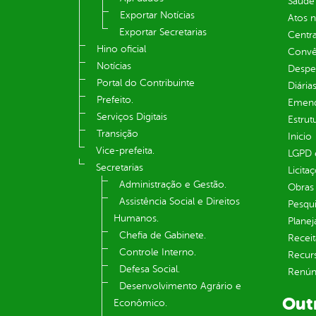
Saúde
Exportar Notícias
Atos 
Exportar Secretarias
Centra
Hino oficial
Convên
Notícias
Despe
Portal do Contribuinte
Diária
Prefeito.
Emend
Serviços Digitais
Estrut
Transição
Inicio
Vice-prefeita.
LGPD e
Secretarias
Licita
Administração e Gestão.
Obras 
Assistência Social e Direitos
Pesqui
Humanos.
Plane
Chefia de Gabinete.
Receit
Controle Interno.
Recur
Defesa Social.
Renúnc
Desenvolvimento Agrário e
Out
Econômico.