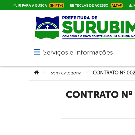
IR PARA A BUSCA
SHIFT+5
TECLAS DE ACESSO
ALT+P
M
Serviços e Informações
Abrir menu principal de navegação
Você está aqui:
>
>
Sem categoria
CONTRATO Nº 002/2018 – PROCESSO ADMINISTRATIVO Nº