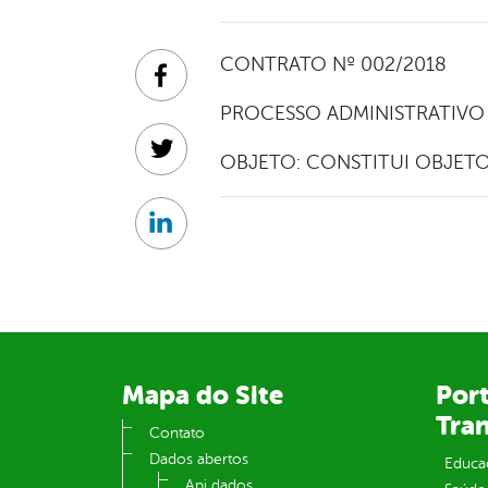
CONTRATO Nº 002/2018
Facebook
PROCESSO ADMINISTRATIVO 
Twitter
OBJETO: CONSTITUI OBJET
Linkedin
Mapa do Site
Port
Tra
Contato
Dados abertos
Educa
Api dados