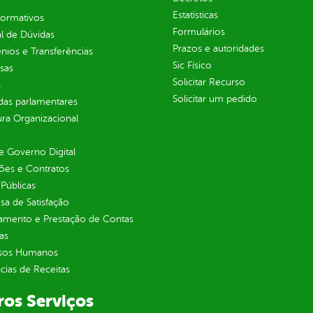
Estatísticas
normativos
Formulários
l de Dúvidas
Prazos e autoridades
ios e Transferências
Sic Físico
sas
Solicitar Recurso
s
Solicitar um pedido
as parlamentares
ura Organizacional
 Governo Digital
ções e Contratos
Públicas
sa de Satisfação
jamento e Prestação de Contas
as
sos Humanos
ias de Receitas
ros Serviços