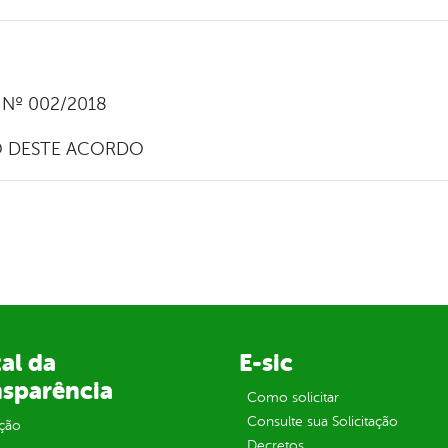
Nº 002/2018
O DESTE ACORDO
al da
E-sic
nsparência
Como solicitar
Consulte sua Solicitação
ção
Decretos