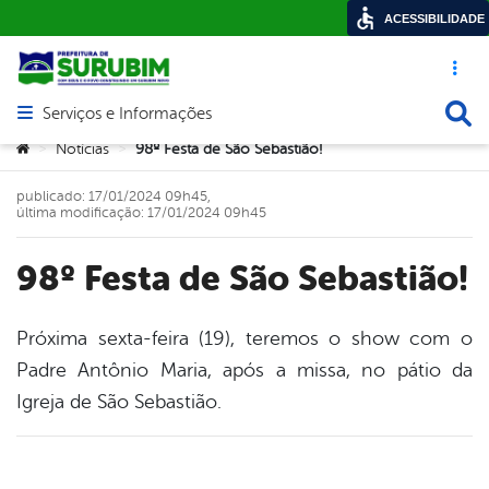
ACESSIBILIDADE
Acesso ráp
Busca
Serviços e Informações
Abrir menu principal de navegação
Você está aqui:
Notícias
98º Festa de São Sebastião!
>
>
publicado: 17/01/2024 09h45,
última modificação: 17/01/2024 09h45
98º Festa de São Sebastião!
Próxima sexta-feira (19), teremos o show com o
Padre Antônio Maria, após a missa, no pátio da
book
Igreja de São Sebastião.
er